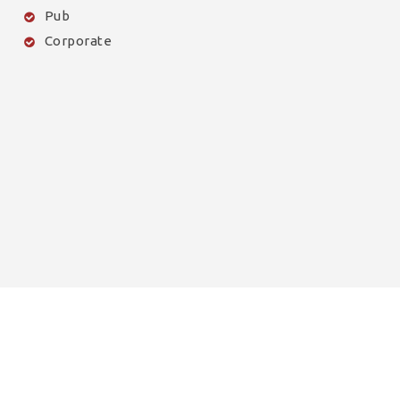
Pub
Corporate
© 2026 Théophile Demarcq - Music & Sound Design. Tous
droits reservés